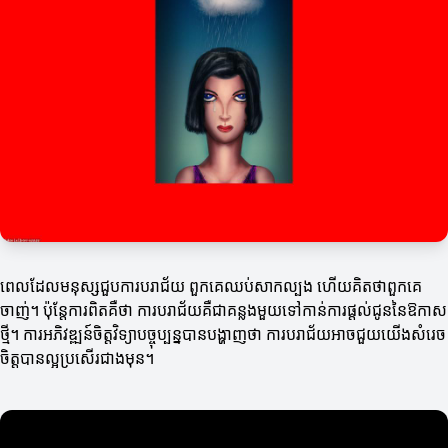
ពេលដែលមនុស្សជួបការបរាជ័យ ពួកគេឈប់សាកល្បង ហើយគិតថាពួកគេ
ចាញ់។ ប៉ុន្តែការពិតគឺថា ការបរាជ័យគឺជាគន្លងមួយទៅកាន់ការផ្តល់ជូននៃឱកាស
ថ្មី។ ការអភិវឌ្ឍន៍ចិត្តវិទ្យាបច្ចុប្បន្នបានបង្ហាញថា ការបរាជ័យអាចជួយយើងសំរេច
ចិត្តបានល្អប្រសើរជាងមុន។