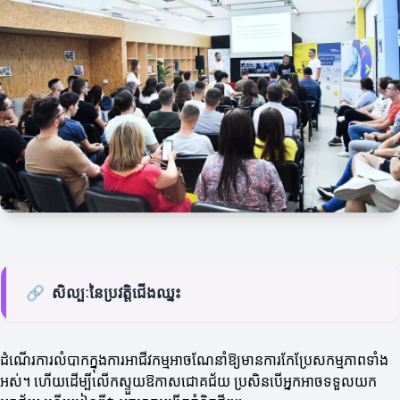
🔗
សិល្បៈនៃប្រវត្តិជើងឈ្នះ
ដំណើរការលំបាកក្នុងការអាជីវកម្មអាចណែនាំឱ្យមានការកែប្រែសកម្មភាពទាំង
អស់។ ហើយដើម្បីលើកស្ទួយឱកាសជោគជ័យ ប្រសិនបើអ្នកអាចទទួលយក