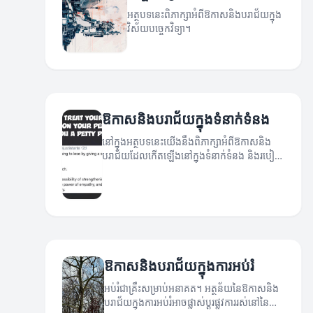
អត្ថបទនេះពិភាក្សាអំពីឱកាសនិងបរាជ័យក្នុង
វិស័យបច្ចេកវិទ្យា។
ឱកាសនិងបរាជ័យក្នុងទំនាក់ទំនង
នៅក្នុងអត្ថបទនេះយើងនឹងពិភាក្សាអំពីឱកាសនិង
បរាជ័យដែលកើតឡើងនៅក្នុងទំនាក់ទំនង និងរបៀប
ដោះស្រាយពួកវា។
ឱកាសនិងបរាជ័យក្នុងការអប់រំ
អប់រំជាគ្រឹះសម្រាប់អនាគត។ អត្ថន័យនៃឱកាសនិង
បរាជ័យក្នុងការអប់រំអាចផ្លាស់ប្តូរផ្លូវការរស់នៅនៃ