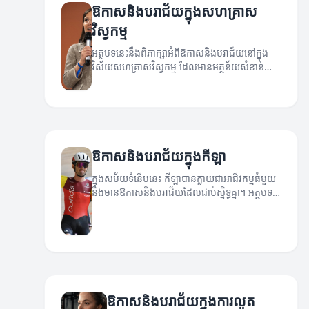
ឱកាសនិងបរាជ័យក្នុងសហគ្រាស
វិស្វកម្ម
អត្ថបទនេះនឹងពិភាក្សាអំពីឱកាសនិងបរាជ័យនៅក្នុង
វិស័យសហគ្រាសវិស្វកម្ម ដែលមានអត្ថន័យសំខាន់
សម្រាប់ការលូតលាស់ផ្ទាល់ខ្លួន និងការតម្រៀបគំនិត
ថ្មីៗ។
ឱកាសនិងបរាជ័យក្នុងកីឡា
ក្នុងសម័យទំនើបនេះ កីឡាបានក្លាយជា​អាជីវកម្ម​ធំមួយ
និងមានឱកាសនិងបរាជ័យដែលជាប់ស្និទ្ធគ្នា។ អត្ថបទ
នេះពិនិត្យមើលភាពសម្បូរបែបនៃកីឡា និងការប្រកួត។
ឱកាសនិងបរាជ័យក្នុងការលូត