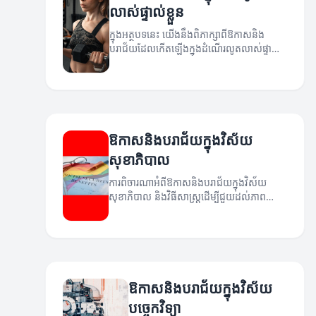
លាស់ផ្ទាល់ខ្លួន
ក្នុងអត្ថបទនេះ យើងនឹងពិភាក្សាពីឱកាសនិង
បរាជ័យដែលកើតឡើងក្នុងដំណើរលូតលាស់ផ្ទាល់
ខ្លួន។
ឱកាសនិងបរាជ័យក្នុងវិស័យ
សុខាភិបាល
ការពិចារណាអំពីឱកាសនិងបរាជ័យក្នុងវិស័យ
សុខាភិបាល និងវិធីសាស្ត្រដើម្បីជួយដល់ភាព
ជោគជ័យ។
ឱកាសនិងបរាជ័យក្នុងវិស័យ
បច្ចេកវិទ្យា