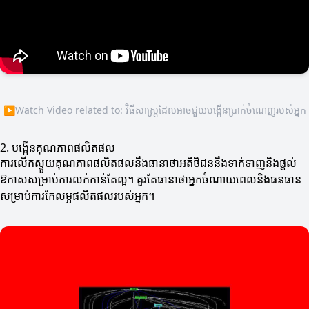
▶
Watch Video related to: វិធីសាស្ត្រដែលអាចជួយបង្កើនប្រាក់ចំណេញរបស់អ្នក
2. បង្កើនគុណភាពផលិតផល
ការលើកស្ទួយគុណភាពផលិតផលនឹងធានាថាអតិថិជននឹងទាក់ទាញនិងផ្តល់
ឱកាសសម្រាប់ការលក់កាន់តែល្អ។ គួរតែធានាថាអ្នកចំណាយពេលនិងធនធាន
សម្រាប់ការកែលម្អផលិតផលរបស់អ្នក។