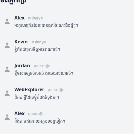
Alex
២ ម៉ោងមុន
អរគុណច្រើនដែលបានផ្តល់ចំណេះដឹងថ្មីៗ។
Kevin
២ ម៉ោងមុន
ខ្ញុំពិតជាចូលចិត្តអានវាណាស់។
Jordan
មុននេះបន្តិច
ខ្លឹមសារច្បាស់លាស់ ងាយយល់ណាស់។
WebExplorer
មុននេះបន្តិច
ពិតជាអ្វីដែលខ្ញុំកំពុងស្វែងរក។
Alex
មុននេះបន្តិច
នឹងតាមដានរាល់អត្ថបទបន្តទៀត។