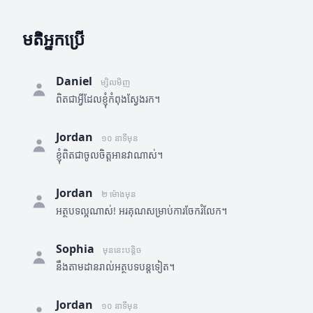
មតិអ្នកប្រើ
Daniel
ម្សិលមិញ
ពិតជាអ្វីដែលខ្ញុំកំពុងស្វែងរក។
Jordan
១០ នាទីមុន
ខ្ញុំពិតជាចូលចិត្តអានវាណាស់។
Jordan
២ ម៉ោងមុន
អត្ថបទល្អណាស់! អរគុណសម្រាប់ការចែករំលែក។
Sophia
មុននេះបន្តិច
នឹងតាមដានរាល់អត្ថបទបន្តទៀត។
Jordan
១០ នាទីមុន