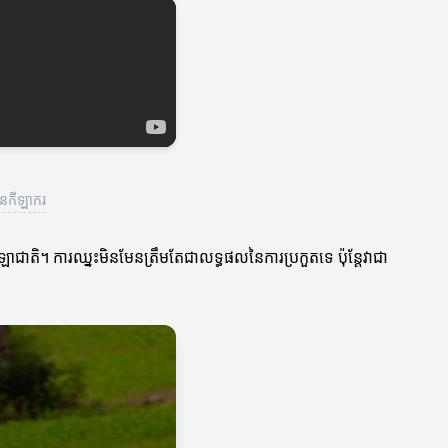
៍នៃកីឡាករ
កីឡាជាតិ។ ការឈ្នះមិនមែនត្រឹមតែជាលទ្ធផលនៃការប្រកួតទេ ប៉ុន្តែវាជា