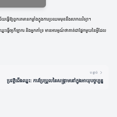
ធ្វើឱ្យពួកគេមានកម្លាំងក្នុងការប្រឈមមុខនឹងសាកលវិទ្យា។
ះធ្វើឲ្យកីឡាករ និងអ្នកគាំទ្រ មានអារម្មណ៍ថាគាត់ជាផ្នែកមួយនៃអ្វីដែល
បន្ទាប់
ប្រវត្តិជើងឈ្នះ: ការប្រែប្រួលនៃសង្គ្រាមនៅក្នុងអាយុបច្ចុប្បន្ន