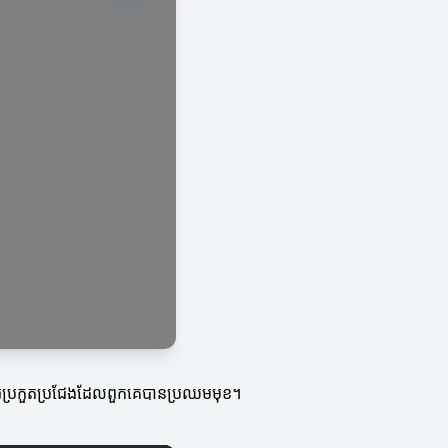
រប្រកួតប្រជែងដែលពួកគេបានប្រឈមមុខ។