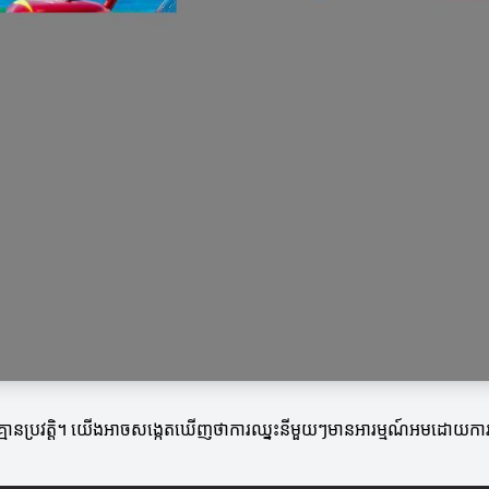
ានប្រវត្តិ។ យើងអាចសង្កេតឃើញថាការឈ្នះនីមួយៗមានអារម្មណ៍អមដោយកា