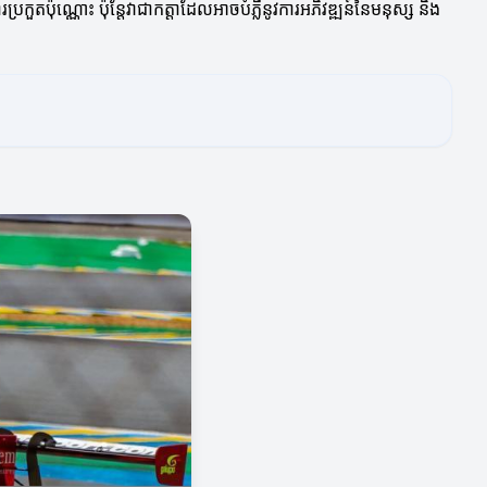
ប៉ុណ្ណោះ ប៉ុន្តែវាជាកត្តាដែលអាចបំភ្លឺនូវការអភិវឌ្ឍន៍នៃមនុស្ស និង