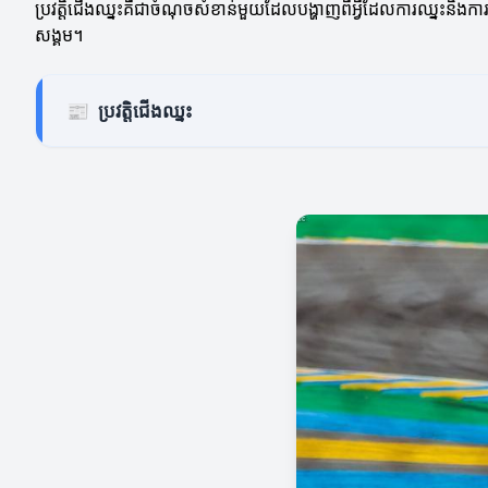
ប្រវត្តិជើងឈ្នះគឺជាចំណុចសំខាន់មួយដែលបង្ហាញពីអ្វីដែលការឈ្នះនិងការប
សង្គម។
📰
ប្រវត្តិជើងឈ្នះ