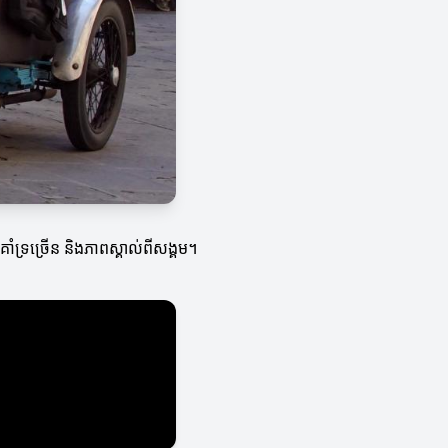
ំទ្រច្រើន និងភាពស្គាល់ពីសង្គម។