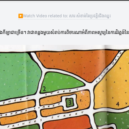
▶
Watch Video related to: សារៈសំខាន់នៃប្រវត្តិជើងឈ្នះ
លែងកីឡាជាច្រើន។ វាជាគន្លងមួយសំរាប់ការពិចារណាអំពីភាពអស្ចារ្យនៃការវិវត្តន