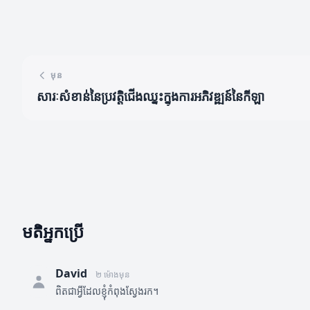
មុន
សារៈសំខាន់នៃប្រវត្តិជើងឈ្នះក្នុងការអភិវឌ្ឍន៍នៃកីឡា
មតិអ្នកប្រើ
David
២ ម៉ោងមុន
ពិតជាអ្វីដែលខ្ញុំកំពុងស្វែងរក។