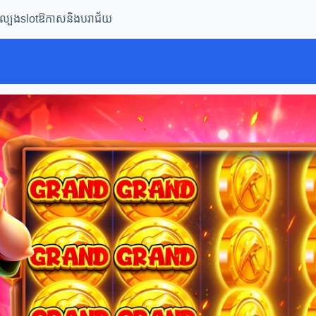
ល្បែងslot
ឱកាសនិងបរាជ័យ