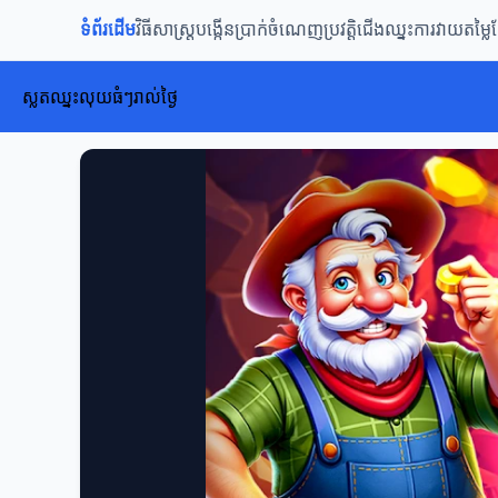
ទំព័រដើម
វិធីសាស្ត្របង្កើនប្រាក់ចំណេញ
ប្រវត្តិជើងឈ្នះ
ការវាយតម្លៃ
ស្លតឈ្នះលុយធំៗរាល់ថ្ងៃ