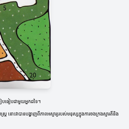
ប្រៀបធៀបជាមួយអ្នកដទៃ។
ត្រ នោះវាបានបង្ហាញពីភាពអស្ចារ្យរបស់មនុស្សក្នុងការចងក្រងស្មារតីនិង