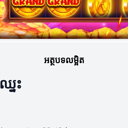
អត្ថបទលម្អិត
ងឈ្នះ