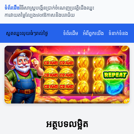
ទំព័រដើម
វិធីសាស្ត្របង្កើនប្រាក់ចំណេញ
ប្រវត្តិជើងឈ្នះ
ការវាយតម្លៃល្បែងslot
ឱកាសនិងបរាជ័យ
ស្លតឈ្នះលុយធំៗរាល់ថ្ងៃ
ទំព័រ​ដើម
អំពី​ពួក​យើង
ទំនាក់ទំនង
អត្ថបទលម្អិត