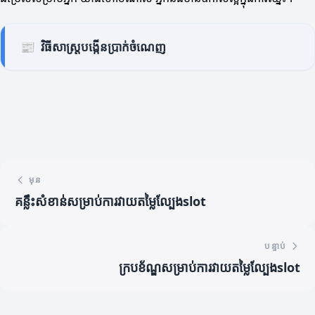
📰
វិធីសាស្ត្របង្កើនប្រាក់ចំណេញ
មុន
គន្លឹះសំខាន់សម្រាប់ការវាយតម្លៃល្បែងslot
បន្ទាប់
ក្របខ័ណ្ឌសម្រាប់ការវាយតម្លៃល្បែងslot