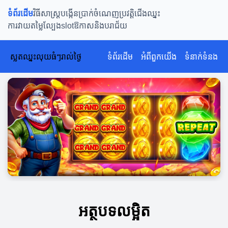
ទំព័រដើម
វិធីសាស្ត្របង្កើនប្រាក់ចំណេញ
ប្រវត្តិជើងឈ្នះ
ការវាយតម្លៃល្បែងslot
ឱកាសនិងបរាជ័យ
ស្លតឈ្នះលុយធំៗរាល់ថ្ងៃ
ទំព័រ​ដើម
អំពី​ពួក​យើង
ទំនាក់ទំនង
អត្ថបទលម្អិត