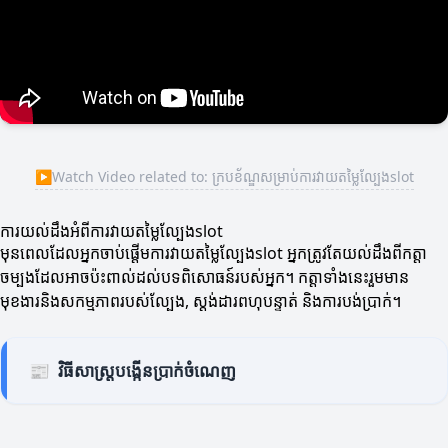
▶
Watch Video related to: ក្របខ័ណ្ឌសម្រាប់ការវាយតម្លៃល្បែងslot
ការយល់ដឹងអំពីការវាយតម្លៃល្បែងslot
មុនពេលដែលអ្នកចាប់ផ្តើមការវាយតម្លៃល្បែងslot អ្នកត្រូវតែយល់ដឹងពីកត្តា
ចម្បងដែលអាចប៉ះពាល់ដល់បទពិសោធន៍របស់អ្នក។ កត្តាទាំងនេះរួមមាន
មុខងារនិងសកម្មភាពរបស់ល្បែង, ស្តង់ដារពហុបន្ទាត់ និងការបង់ប្រាក់។
📰
វិធីសាស្ត្របង្កើនប្រាក់ចំណេញ