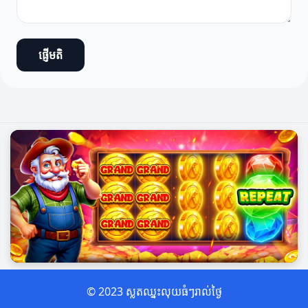
ផ្ញើមតិ
© 2023 ស្លតឈ្នះលុយធំៗរាល់ថ្ងៃ