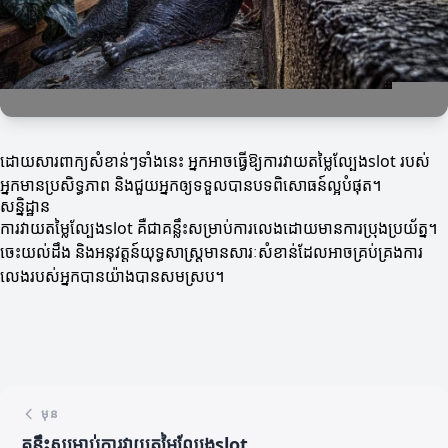
ដោយសារពាក្យសំខាន់ៗទាំងនេះ អ្នកអាចធ្វើឱ្យការវាយតម្លៃល្បែងslot របស់
អ្នកមានប្រសិទ្ធភាព និងជួយអ្នកឲ្យទទួលបានបទពិសោធន៍ល្អបំផុត។
សន្និដ្ឋាន
ការវាយតម្លៃល្បែងslot គឺជាគន្លឹះសម្រាប់ការលេងដោយមានការប្រុងប្រយ័ត្ន។
ចេះយល់ដឹង និងអនុវត្តន៍យុទ្ធសាស្ត្រមានសារៈសំខាន់ដែលអាចគ្រប់គ្រងការ
លេងរបស់អ្នកបានយ៉ាងបានសមស្រប។
មុន
គន្លឹះសម្រាប់ការវាយតម្លៃល្បែងslot