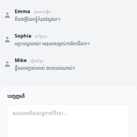
Emma
មុននេះបន្តិច
ពិតជាអ្វីដែលខ្ញុំកំពុងស្វែងរក។
Sophia
៣ ថ្ងៃមុន
អត្ថបទល្អណាស់! អរគុណសម្រាប់ការចែករំលែក។
Mike
ម្សិលមិញ
ខ្លឹមសារច្បាស់លាស់ ងាយយល់ណាស់។
បញ្ចេញមតិ