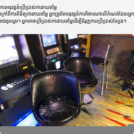
ការអនុវត្តន៍ប្រើប្រាស់ការវាយតម្លៃ
ក្រៅពីការពិនិត្យការវាយតម្លៃ អ្នកត្រូវតែអនុវត្តន៍ការពិចារណាលើកំណត់ដែលអ្នក
ចង់ចូលរួម។ អ្នកអាចប្រើប្រាស់ការវាយតម្លៃដើម្បីជំរុញការប្រើប្រាស់ល្បែង។