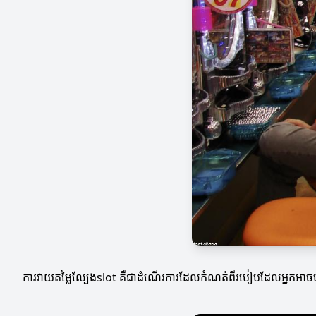
ការវាយតម្លៃល្បែងslot គឺជាដំណើរការដែលកំណត់ពីរបៀបដែលអ្នកអាចបង