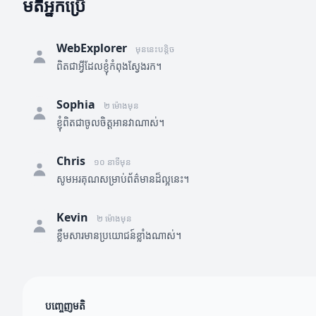
មតិអ្នកប្រើ
WebExplorer
មុននេះបន្តិច
ពិតជាអ្វីដែលខ្ញុំកំពុងស្វែងរក។
Sophia
២ ម៉ោងមុន
ខ្ញុំពិតជាចូលចិត្តអានវាណាស់។
Chris
១០ នាទីមុន
សូមអរគុណសម្រាប់ព័ត៌មានដ៏ល្អនេះ។
Kevin
២ ម៉ោងមុន
ខ្លឹមសារមានប្រយោជន៍ខ្លាំងណាស់។
បញ្ចេញមតិ