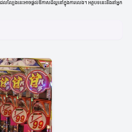
ដែលល្បែងនេះអាចផ្តល់ឱកាសដ៏ល្អនៅក្នុងការលេង។ អត្ថបទនេះនឹងនាំអ្នក