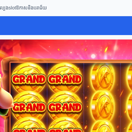
ល្បែងslot
ឱកាសនិងបរាជ័យ