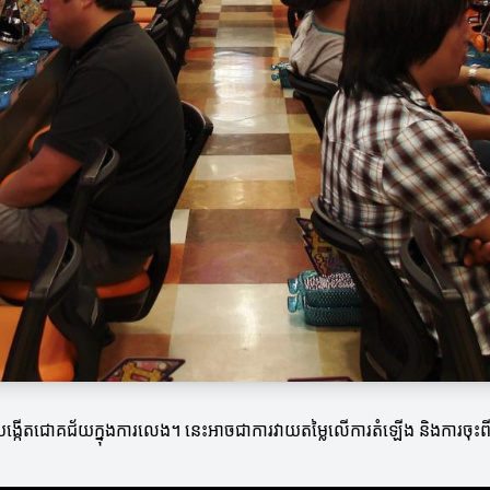
្កើតជោគជ័យក្នុងការលេង។ នេះអាចជាការវាយតម្លៃលើការតំឡើង និងការចុះពី