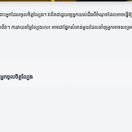
ះអ្នកដែលចូលចិត្តល្បែង។ វាពិតជាជួយឲ្យអ្នកយល់ដឹងពីចំណុចដែលអាចធ្វើ
ស់ពីវា។ ការវាយតម្លៃល្បែងslot អាចជាផ្នែកសំខាន់មួយដែលនាំឲ្យអ្នកអាចសម
្នកចូលចិត្តល្បែង