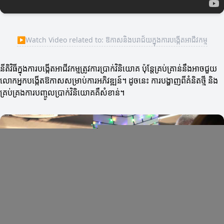
▶
Watch Video related to: ឱកាសនិងបរាជ័យក្នុងការបង្កើតអាជីវកម្ម
នីតិវិធីក្នុងការបង្កើតអាជីវកម្មត្រូវការប្រាក់វិនិយោគ ប៉ុន្តែគ្រប់គ្រាន់នឹងអាចជួយ
លោកអ្នកបង្កើតឱកាសសម្រាប់ការអភិវឌ្ឍន៍។ ដូចនេះ ការបង្ហាញពីគំនិតថ្មី និង
គ្រប់គ្រងការបញ្ចូលប្រាក់វិនិយោគគឺសំខាន់។