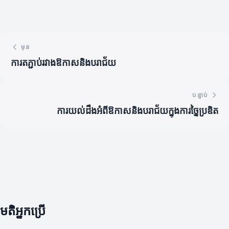
មុន
ការតភ្ជាប់រវាងឱកាសនិងបរាជ័យ
បន្ទាប់
ការយល់ដឹងអំពីឱកាសនិងបរាជ័យក្នុងការច្នៃប្រឌិត
មតិអ្នកប្រើ