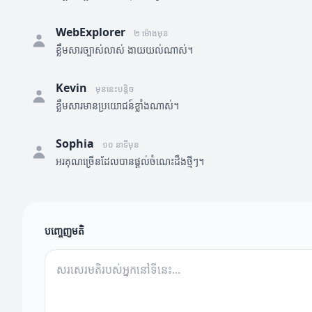
WebExplorer
២ ម៉ោងមុន
ខ្លឹមសារច្បាស់លាស់ ងាយយល់ណាស់។
Kevin
មុននេះបន្តិច
ខ្លឹមសារមានប្រយោជន៍ខ្លាំងណាស់។
Sophia
១០ នាទីមុន
អរគុណច្រើនដែលបានផ្តល់ចំណេះដឹងថ្មីៗ។
បញ្ចេញមតិ