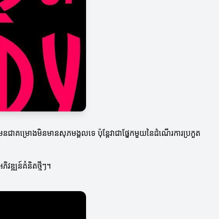
នជាគម្រោងមិនមានសុភមង្គលទេ ប៉ុន្តែវាជាផ្នែកមួយនៃដំណើរការប្រកួត
ឌ្ឍន៍គំនិតថ្មីៗ។