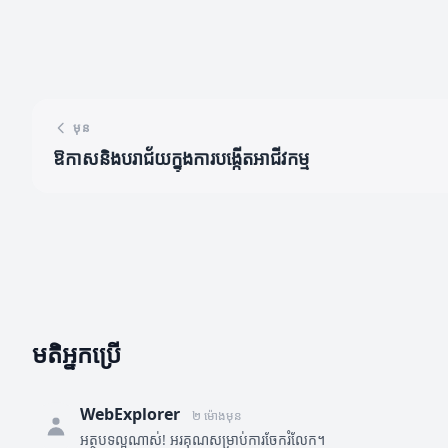
មុន
ឱកាសនិងបរាជ័យក្នុងការបង្កើតអាជីវកម្ម
មតិអ្នកប្រើ
WebExplorer
២ ម៉ោងមុន
អត្ថបទល្អណាស់! អរគុណសម្រាប់ការចែករំលែក។