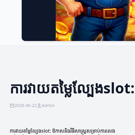
ការវាយតម្លៃល្បែងslot
2026-06-22
Admin
ការវាយតម្លៃល្បែងslot: ឱកាសនិងវិធីសាស្រ្តសម្រាប់ការលេង