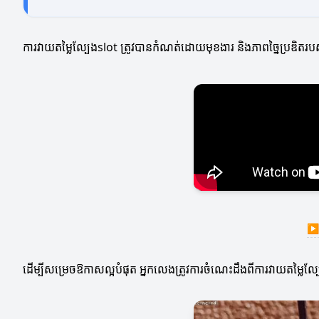
ការវាយតម្លៃល្បែងslot ត្រូវបានកំណត់ដោយមុខងារ និងភាពច្នៃប្រឌិ
▶
ដើម្បីសម្រេចឱកាសល្អបំផុត អ្នកលេងត្រូវការចំណេះដឹងពីការវាយតម្លៃល្បែងs